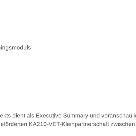
ningsmoduls
jekts dient als Executive Summary und veranschaulic
s+ geförderten KA210-VET-Kleinpartnerschaft zw