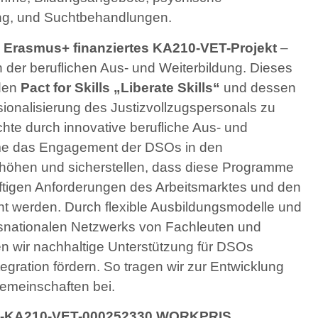
ng, und Suchtbehandlungen.
h
Erasmus+ finanziertes KA210-VET-Projekt
–
in der beruflichen Aus- und Weiterbildung. Dieses
 den
Pact for Skills „Liberate Skills“
und dessen
ssionalisierung des Justizvollzugspersonals zu
e durch innovative berufliche Aus- und
me das Engagement der DSOs in den
erhöhen und sicherstellen, dass diese Programme
ftigen Anforderungen des Arbeitsmarktes und den
 werden. Durch flexible Ausbildungsmodelle und
nsnationalen Netzwerks von Fachleuten und
n wir nachhaltige Unterstützung für DSOs
egration fördern. So tragen wir zur Entwicklung
Gemeinschaften bei.
T01-KA210-VET-000252330 WORKPRIS